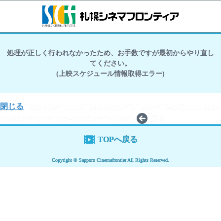
処理が正しく行われなかったため、お手数ですが最初からやり直し
てください。
(上映スケジュール情報取得エラー)
閉じる
" data-role="button" data-theme="h" class=" backButton data-
transition="slide" data-direction="reverse">
戻る
TOPへ戻る
Copyright © Sapporo Cinemafrontier All Rights Reserved.