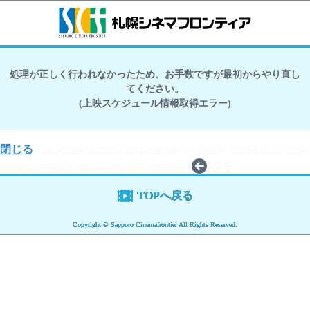
処理が正しく行われなかったため、お手数ですが最初からやり直し
てください。
(上映スケジュール情報取得エラー)
閉じる
" data-role="button" data-theme="h" class=" backButton data-
transition="slide" data-direction="reverse">
戻る
TOPへ戻る
Copyright © Sapporo Cinemafrontier All Rights Reserved.