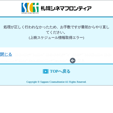
処理が正しく行われなかったため、お手数ですが最初からやり直し
てください。
(上映スケジュール情報取得エラー)
閉じる
" data-role="button" data-theme="h" class=" backButton data-
transition="slide" data-direction="reverse">
戻る
TOPへ戻る
Copyright © Sapporo Cinemafrontier All Rights Reserved.