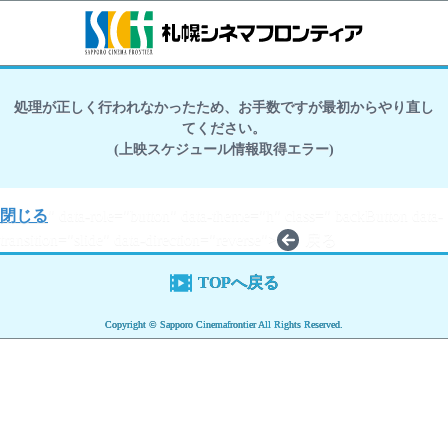
処理が正しく行われなかったため、お手数ですが最初からやり直し
てください。
(上映スケジュール情報取得エラー)
閉じる
" data-role="button" data-theme="h" class=" backButton data-
transition="slide" data-direction="reverse">
戻る
TOPへ戻る
Copyright © Sapporo Cinemafrontier All Rights Reserved.