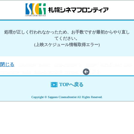
処理が正しく行われなかったため、お手数ですが最初からやり直し
てください。
(上映スケジュール情報取得エラー)
閉じる
" data-role="button" data-theme="h" class=" backButton data-
transition="slide" data-direction="reverse">
戻る
TOPへ戻る
Copyright © Sapporo Cinemafrontier All Rights Reserved.