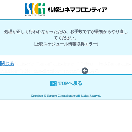
処理が正しく行われなかったため、お手数ですが最初からやり直し
てください。
(上映スケジュール情報取得エラー)
閉じる
" data-role="button" data-theme="h" class=" backButton data-
transition="slide" data-direction="reverse">
戻る
TOPへ戻る
Copyright © Sapporo Cinemafrontier All Rights Reserved.