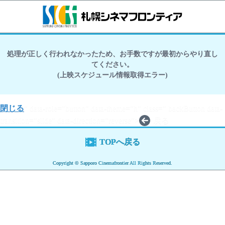
処理が正しく行われなかったため、お手数ですが最初からやり直し
てください。
(上映スケジュール情報取得エラー)
閉じる
" data-role="button" data-theme="h" class=" backButton data-
transition="slide" data-direction="reverse">
戻る
TOPへ戻る
Copyright © Sapporo Cinemafrontier All Rights Reserved.