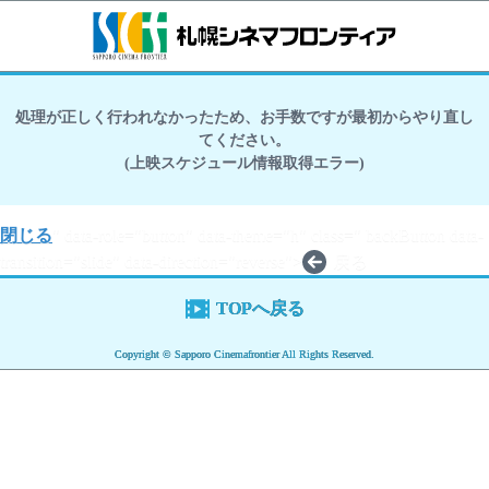
処理が正しく行われなかったため、お手数ですが最初からやり直し
てください。
(上映スケジュール情報取得エラー)
閉じる
" data-role="button" data-theme="h" class=" backButton data-
transition="slide" data-direction="reverse">
戻る
TOPへ戻る
Copyright © Sapporo Cinemafrontier All Rights Reserved.