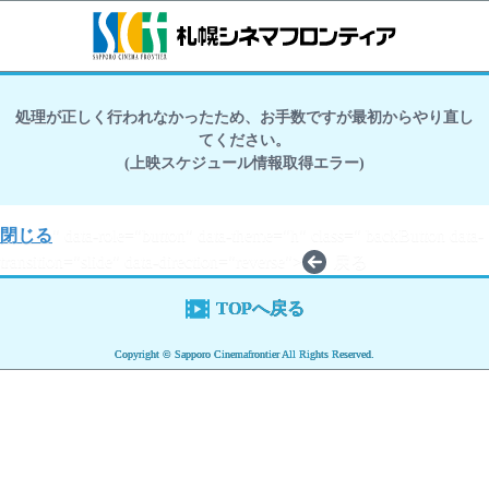
処理が正しく行われなかったため、お手数ですが最初からやり直し
てください。
(上映スケジュール情報取得エラー)
閉じる
" data-role="button" data-theme="h" class=" backButton data-
transition="slide" data-direction="reverse">
戻る
TOPへ戻る
Copyright © Sapporo Cinemafrontier All Rights Reserved.