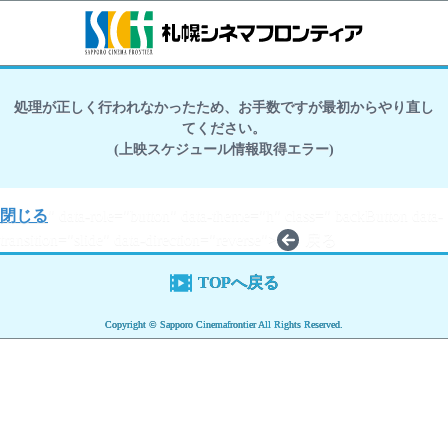
処理が正しく行われなかったため、お手数ですが最初からやり直し
てください。
(上映スケジュール情報取得エラー)
閉じる
" data-role="button" data-theme="h" class=" backButton data-
transition="slide" data-direction="reverse">
戻る
TOPへ戻る
Copyright © Sapporo Cinemafrontier All Rights Reserved.