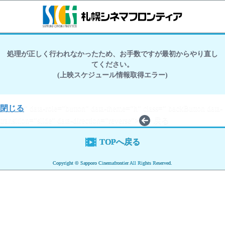
処理が正しく行われなかったため、お手数ですが最初からやり直し
てください。
(上映スケジュール情報取得エラー)
閉じる
" data-role="button" data-theme="h" class=" backButton data-
transition="slide" data-direction="reverse">
戻る
TOPへ戻る
Copyright © Sapporo Cinemafrontier All Rights Reserved.