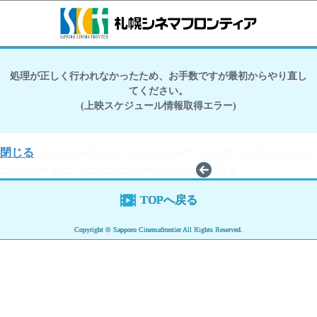
処理が正しく行われなかったため、お手数ですが最初からやり直し
てください。
(上映スケジュール情報取得エラー)
閉じる
" data-role="button" data-theme="h" class=" backButton data-
transition="slide" data-direction="reverse">
戻る
TOPへ戻る
Copyright © Sapporo Cinemafrontier All Rights Reserved.