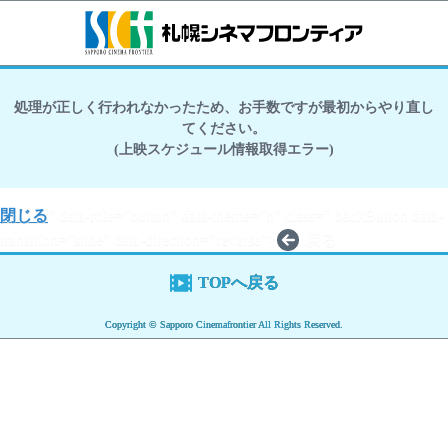
処理が正しく行われなかったため、お手数ですが最初からやり直し
てください。
(上映スケジュール情報取得エラー)
閉じる
" data-role="button" data-theme="h" class=" backButton data-
transition="slide" data-direction="reverse">
戻る
TOPへ戻る
Copyright © Sapporo Cinemafrontier All Rights Reserved.