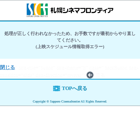
処理が正しく行われなかったため、お手数ですが最初からやり直し
てください。
(上映スケジュール情報取得エラー)
閉じる
" data-role="button" data-theme="h" class=" backButton data-
transition="slide" data-direction="reverse">
戻る
TOPへ戻る
Copyright © Sapporo Cinemafrontier All Rights Reserved.