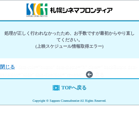
処理が正しく行われなかったため、お手数ですが最初からやり直し
てください。
(上映スケジュール情報取得エラー)
閉じる
" data-role="button" data-theme="h" class=" backButton data-
transition="slide" data-direction="reverse">
戻る
TOPへ戻る
Copyright © Sapporo Cinemafrontier All Rights Reserved.