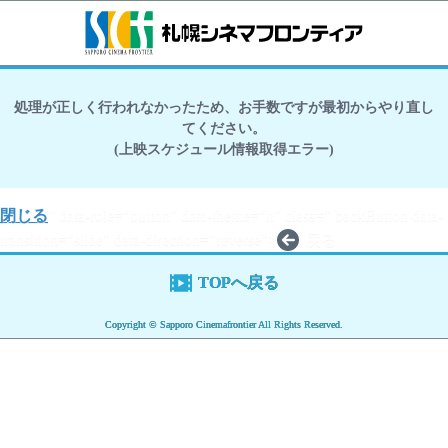
処理が正しく行われなかったため、お手数ですが最初からやり直し
てください。
(上映スケジュール情報取得エラー)
閉じる
" data-role="button" data-theme="h" class=" backButton data-
transition="slide" data-direction="reverse">
戻る
TOPへ戻る
Copyright © Sapporo Cinemafrontier All Rights Reserved.