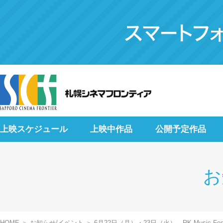
上映スケジュール
上映中作品
公開予定作品
お
HOME
お知らせ/イベント
6月22日（月）・23日（火）、RK Music Fes.