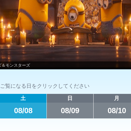
ズ＆モンスターズ
ご覧になる日をクリックしてください
土
日
月
08/08
08/09
08/10