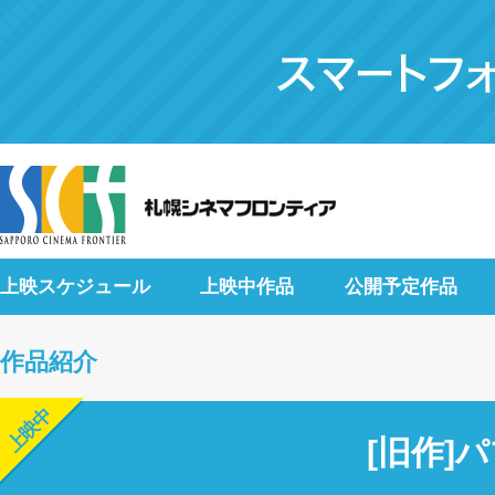
上映スケジュール
上映中作品
公開予定作品
作品紹介
上映中
[旧作]