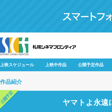
上映スケジュール
上映中作品
公開予定作品
作品紹介
公開予定
ヤマトよ永遠に 