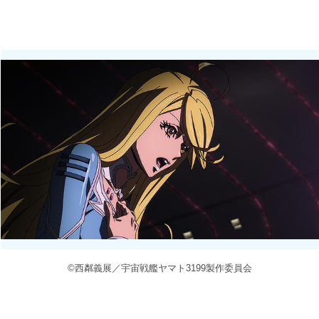
©西粼義展／宇宙戦艦ヤマト3199製作委員会