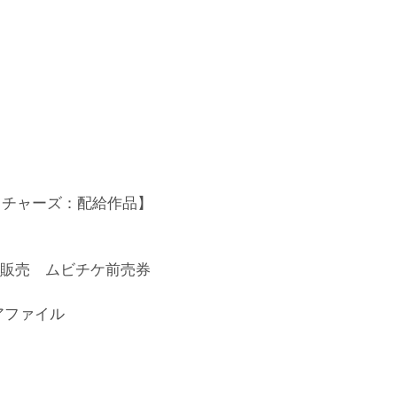
クチャーズ：配給作品】
)～販売 ムビチケ前売券
アファイル