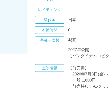
レイティング
日本
製作国
0
本編時間
邦画
字幕・吹替
2027年公開
【バンダイナムコピ
【前売券】
上映情報
2026年7月3日(金
一般 1,600円
前売特典：A5クリ