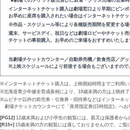
■劇場でのチケット販売並びに飲食・グッズ売場の営業時
インターネットチケット購入は劇場窓口より早期にピンポ
お早めに座席を購入されたい場合はインターネットチケッ
※作品・スケジュール等により各種販売期間を変更する場
週末、サービスデイ、祝日などは劇場ロビーやチケット売
チケットの事前購入、お早めのご来場をおすすめいたしま
当劇場チケットカウンター／自動券売機／飲食売店／グッ
※上映スケジュールにより前後する場合もございますので
インターネットチケット購入は、上映開始時間までご利用い
北海道青少年健全育成条例により、18歳未満の方は上映終
ムビチケ以外の前売券・引換券・招待券などはインターネッ
劇場チケットカウンターにて「座席指定券(日時指定)」へお
[PG12]
12歳未満および小学生の観覧には、親又は保護者から
[R15+]
15歳未満の方の観覧には適しておりませんので、ご覧