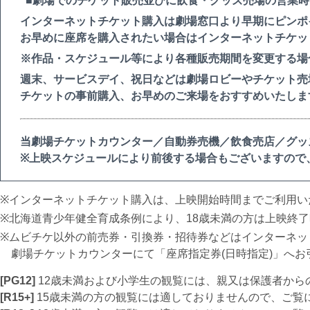
■劇場でのチケット販売並びに飲食・グッズ売場の営業時
インターネットチケット購入は劇場窓口より早期にピンポ
お早めに座席を購入されたい場合はインターネットチケッ
※作品・スケジュール等により各種販売期間を変更する場
週末、サービスデイ、祝日などは劇場ロビーやチケット売
チケットの事前購入、お早めのご来場をおすすめいたしま
当劇場チケットカウンター／自動券売機／飲食売店／グッ
※上映スケジュールにより前後する場合もございますので
インターネットチケット購入は、上映開始時間までご利用い
北海道青少年健全育成条例により、18歳未満の方は上映終
ムビチケ以外の前売券・引換券・招待券などはインターネッ
劇場チケットカウンターにて「座席指定券(日時指定)」へお
[PG12]
12歳未満および小学生の観覧には、親又は保護者から
[R15+]
15歳未満の方の観覧には適しておりませんので、ご覧