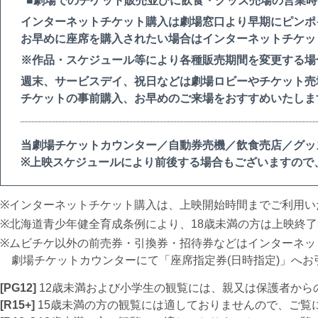
■劇場でのチケット販売並びに飲食・グッズ売場の営業時
インターネットチケット購入は劇場窓口より早期にピンポ
お早めに座席を購入されたい場合はインターネットチケッ
※作品・スケジュール等により各種販売期間を変更する場
週末、サービスデイ、祝日などは劇場ロビーやチケット売
チケットの事前購入、お早めのご来場をおすすめいたしま
当劇場チケットカウンター／自動券売機／飲食売店／グッ
※上映スケジュールにより前後する場合もございますので
インターネットチケット購入は、上映開始時間までご利用い
北海道青少年健全育成条例により、18歳未満の方は上映終
ムビチケ以外の前売券・引換券・招待券などはインターネッ
劇場チケットカウンターにて「座席指定券(日時指定)」へお
[PG12]
12歳未満および小学生の観覧には、親又は保護者から
[R15+]
15歳未満の方の観覧には適しておりませんので、ご覧